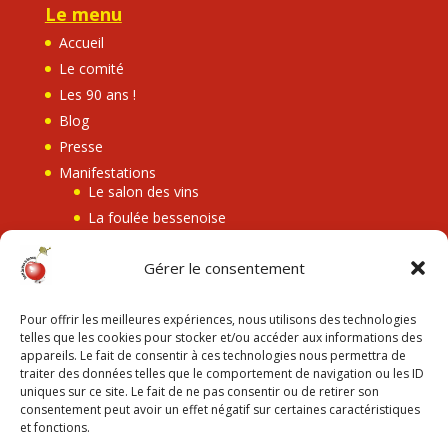
Le menu
Accueil
Le comité
Les 90 ans !
Blog
Presse
Manifestations
Le salon des vins
La foulée bessenoise
Bessenay en fête
Gérer le consentement
Les retransmissions
Le Eh Cherry festival
Pour offrir les meilleures expériences, nous utilisons des technologies
Contact
telles que les cookies pour stocker et/ou accéder aux informations des
appareils. Le fait de consentir à ces technologies nous permettra de
traiter des données telles que le comportement de navigation ou les ID
Les mentions légales
uniques sur ce site. Le fait de ne pas consentir ou de retirer son
consentement peut avoir un effet négatif sur certaines caractéristiques
Mentions légales
et fonctions.
Politique de confidentialité