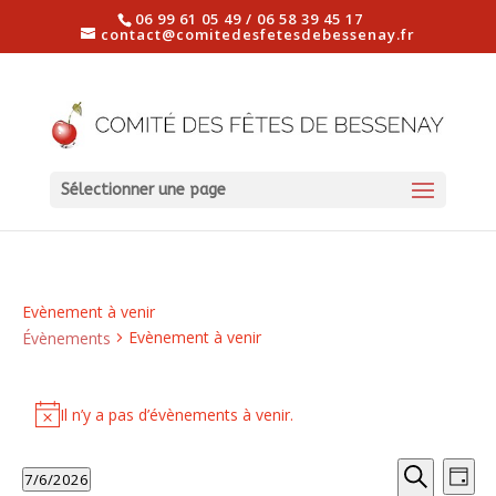
06 99 61 05 49 / 06 58 39 45 17
contact@comitedesfetesdebessenay.fr
Sélectionner une page
Evènement à venir
Evènement à venir
Évènements
Évènements
for
Il n’y a pas d’évènements à venir.
Notice
juillet
Recher
Nav
6,
7/6/2026
Jour
de