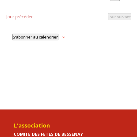
et
2026
Recherche
Sélectionnez
vu
navigat
une
Év
de
date.
Jour précédent
Jour suivant
vues
Évènem
S’abonner au calendrier
L’association
COMITE DES FETES DE BESSENAY