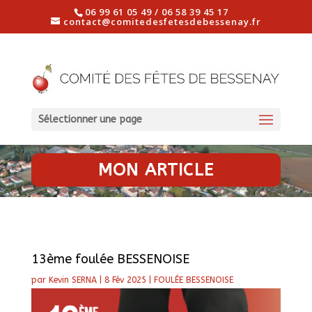
06 99 61 05 49 / 06 58 39 45 17
contact@comitedesfetesdebessenay.fr
Sélectionner une page
MON ARTICLE
13ème foulée BESSENOISE
par
Kevin SERNA
|
8 Fév 2025
|
FOULÉE BESSENOISE