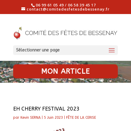
06 99 61 05 49 / 06 58 39 45 17
contact@comitedesfetesdebessenay.fr
Sélectionner une page
MON ARTICLE
EH CHERRY FESTIVAL 2023
par
Kevin SERNA
|
5 Juin 2023
|
FÊTE DE LA CERISE