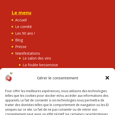
Le menu
Accueil
Le comité
Les 90 ans !
Blog
Presse
Manifestations
Le salon des vins
La foulée bessenoise
Bessenay en fête
Gérer le consentement
Les retransmissions
Le Eh Cherry festival
Pour offrir les meilleures expériences, nous utilisons des technologies
Contact
telles que les cookies pour stocker et/ou accéder aux informations des
appareils. Le fait de consentir à ces technologies nous permettra de
traiter des données telles que le comportement de navigation ou les ID
Les mentions légales
uniques sur ce site. Le fait de ne pas consentir ou de retirer son
consentement peut avoir un effet négatif sur certaines caractéristiques