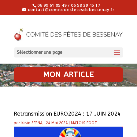
06 99 61 05 49 / 06 58 39 45 17
contact@comitedesfetesdebessenay.fr
Sélectionner une page
MON ARTICLE
Retransmission EURO2024 : 17 JUIN 2024
par
Kevin SERNA
|
24 Mai 2024
|
MATCHS FOOT