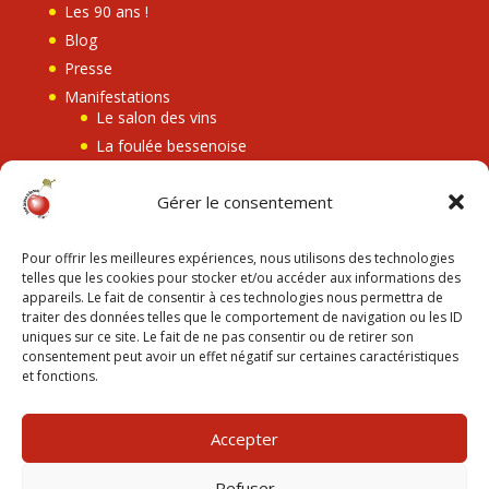
Les 90 ans !
Blog
Presse
Manifestations
Le salon des vins
La foulée bessenoise
Bessenay en fête
Gérer le consentement
Les retransmissions
Le Eh Cherry festival
Pour offrir les meilleures expériences, nous utilisons des technologies
Contact
telles que les cookies pour stocker et/ou accéder aux informations des
appareils. Le fait de consentir à ces technologies nous permettra de
traiter des données telles que le comportement de navigation ou les ID
Les mentions légales
uniques sur ce site. Le fait de ne pas consentir ou de retirer son
consentement peut avoir un effet négatif sur certaines caractéristiques
Mentions légales
et fonctions.
Politique de confidentialité
Utilisation des cookies
Accepter
Refuser